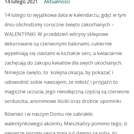
14 lutego 2021
Aktualności
14 lutego to wyjątkowa data w kalendarzu, gdyż w tym
dniu obchodzimy coroczne święto zakochanych –
WALENTYNKI. W przeddzień witryny sklepowe
dekorowane są czerwonymi balonami, cukiernie
wypełniają się ciastami w kształcie serc, a kwiaciarnie
zachęcają do zakupu kwiatów dla swych ukochanych.
Niniejsze święto, to kolejna okazja, by pokazać i
udowodnić sobie nawzajem, że miłość i przyjaźń to
magiczne uczucia. Jego nieodłączną częścią są czerwone
serduszka, anonimowe liściki oraz drobne upominki.
Również i w naszym Domu nie zabrakło
walentynkowego akcentu. Mieszkańcy pomimo tego, iż
pierwsze porywy serca mają już dawno za sobą, to