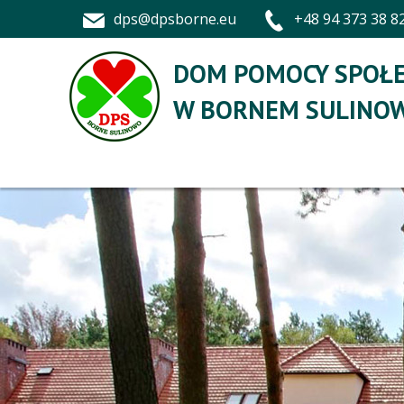
dps@dpsborne.eu
+48 94 373 38 8
DOM POMOCY SPOŁE
W BORNEM SULINOW