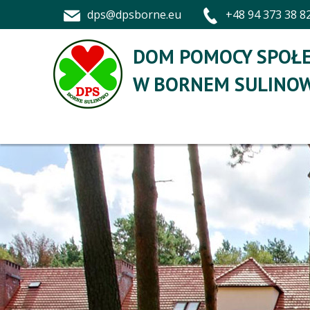
dps@dpsborne.eu
+48 94 373 38 8
DOM POMOCY SPOŁE
W BORNEM SULINOW