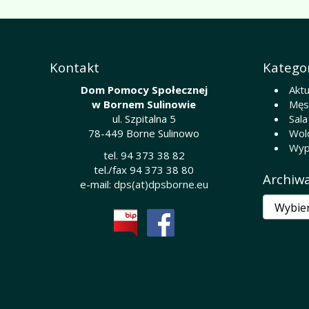
Kontakt
Kategor
Dom Pomocy Społecznej
Aktu
w Bornem Sulinowie
Męsk
ul. Szpitalna 5
Sala
78-449 Borne Sulinowo
Wol
Wyp
tel. 94 373 38 82
tel./fax 94 373 38 80
Archiw
e-mail:
dps(at)dpsborne.eu
Archiwa