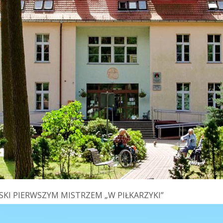
KI PIERWSZYM MISTRZEM „W PIŁKARZYKI”