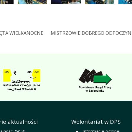
IĘTA WIELKANOCNE
MISTRZOWIE DOBREGO ODPOCZYN
ie aktualności
Wolontariat w DPS
alności
(913)
Informacje ogólne