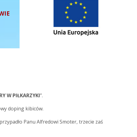
WIE
GRY W PIŁKARZYKI
”.
owy doping kibiców.
 przypadło Panu Alfredowi Smoter, trzecie zaś