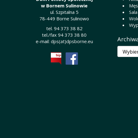
w Bornem Sulinowie
Męsk
ul. Szpitalna 5
Sala
78-449 Borne Sulinowo
Wol
Wyp
tel. 94 373 38 82
tel./fax 94 373 38 80
Archiw
e-mail:
dps(at)dpsborne.eu
Archiwa