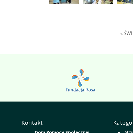
« ŚW
Kontakt
Kategor
Dom Pomocy Społecznej
Aktu