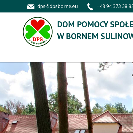
dps@dpsborne.eu
+48 94 373 38 8
DOM POMOCY SPOŁE
W BORNEM SULINOW