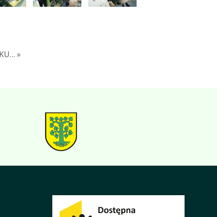
KU… »