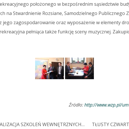
enu rekreacyjnego położonego w bezpośrednim sąsiedztwie
ych na Stwardnienie Rozsiane, Samodzielnego Publicznego Za
ez jego zagospodarowanie oraz wyposażenie w elementy drob
reacyjna pełniąca także funkcję sceny muzycznej. Zakupion
Źródło:
http://www.wzp.pl/um
EALIZACJA SZKOLEŃ WEWNĘTRZNYCH…
TŁUSTY CZWART