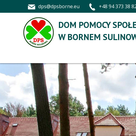
dps@dpsborne.eu
+48 94 373 38 8
DOM POMOCY SPOŁE
W BORNEM SULINOW