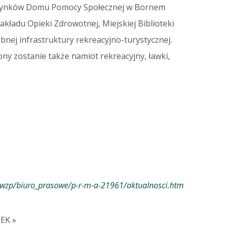
 budynków Domu Pomocy Społecznej w Bornem
kładu Opieki Zdrowotnej, Miejskiej Biblioteki
nej infrastruktury rekreacyjno-turystycznej.
y zostanie także namiot rekreacyjny, ławki,
wzp/biuro_prasowe/p-r-m-a-21961/aktualnosci.htm
EK »