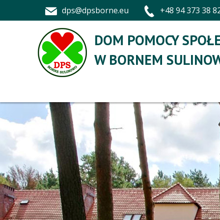
dps@dpsborne.eu
+48 94 373 38 8
DOM POMOCY SPOŁE
W BORNEM SULINOW