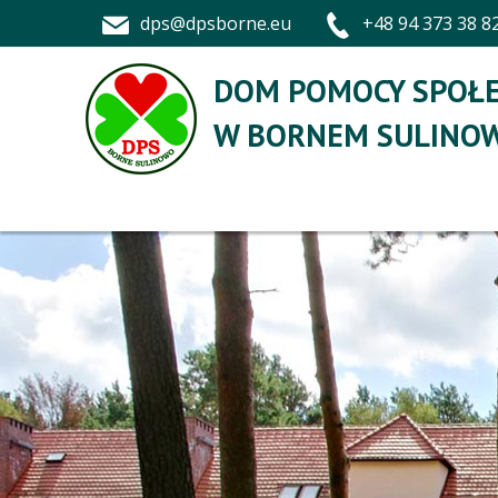
dps@dpsborne.eu
+48 94 373 38 8
DOM POMOCY SPOŁE
W BORNEM SULINOW