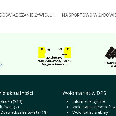
 DOŚWIADCZANIE ŻYWIOŁU…
NA SPORTOWO W ŻYDOWIE
ie aktualności
Wolontariat w DPS
alności
(913)
Informacje ogólne
i świat
(2)
Wolontariat młodzieżow
 Doświadczania Świata
(18)
Wolontariat srebrny