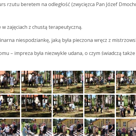
rs rzutu beretem na odległość (zwycięzca Pan Józef Dmoch
w zajęciach z chustą terapeutyczną.
narna niespodziankę, jaką była pieczona wręcz z mistrzowsk
mu – impreza była niezwykle udana, o czym świadczą także 