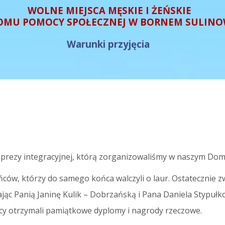
WOLNE MIEJSCA MĘSKIE I ŻEŃSKIE
OMU POMOCY SPOŁECZNEJ W BORNEM SULINO
Warunki przyjęcia
imprezy integracyjnej, którą zorganizowaliśmy w naszym Domu
ańców, którzy do samego końca walczyli o laur. Ostatecznie 
ając Panią Janinę Kulik – Dobrzańską i Pana Daniela Stypułk
cy otrzymali pamiątkowe dyplomy i nagrody rzeczowe.