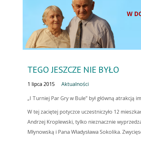
W D
TEGO JESZCZE NIE BYŁO
1 lipca 2015
Aktualności
„I Turniej Par Gry w Bule” był główną atrakcją 
W tej zaciętej potyczce uczestniczyło 12 mieszk
Andrzej Kroplewski, tylko nieznacznie wyprzedz
Młynowską i Pana Władysława Sokolika. Zwycięs