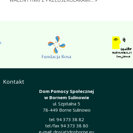
Kontakt
Dom Pomocy Społecznej
w Bornem Sulinowie
ul. Szpitalna 5
78-449 Borne Sulinowo
tel. 94 373 38 82
tel./fax 94 373 38 80
e-mail:
dps(at)dpsborne.eu