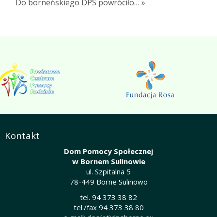
Do borneńskiego DPS powróciło… »
Kontakt
Dom Pomocy Społecznej
w Bornem Sulinowie
ul. Szpitalna 5
78-449 Borne Sulinowo
tel. 94 373 38 82
tel./fax 94 373 38 80