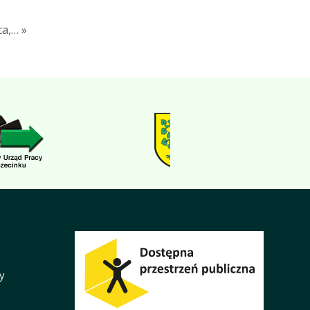
a,… »
y