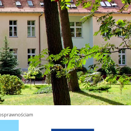
łnosprawnościam