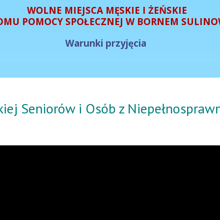
WOLNE MIEJSCA MĘSKIE I ŻEŃSKIE
OMU POMOCY SPOŁECZNEJ W BORNEM SULINO
Warunki przyjęcia
skiej Seniorów i Osób z Niepełnospra