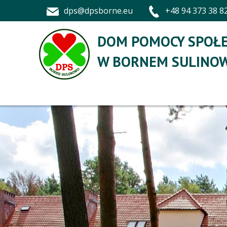
dps@dpsborne.eu
+48 94 373 38 8
DOM POMOCY SPOŁE
W BORNEM SULINOW