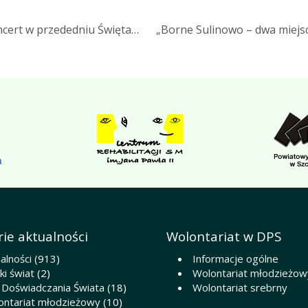
ncert w przededniu Święta…
„Borne Sulinowo – dwa miejsc
ie aktualności
Wolontariat w DPS
alności
(913)
Informacje ogólne
i świat
(2)
Wolontariat młodzieżow
 Doświadczania Świata
(18)
Wolontariat srebrny
ontariat młodzieżowy
(10)