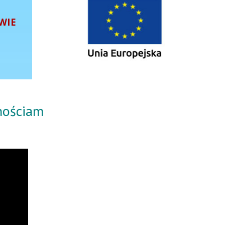
WIE
wnościam