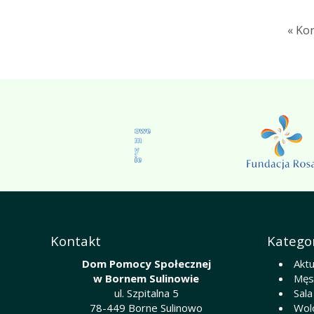
« Ko
Kontakt
Kategor
Dom Pomocy Społecznej
Aktu
w Bornem Sulinowie
Męsk
ul. Szpitalna 5
Sala
78-449 Borne Sulinowo
Wol