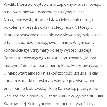
Pawlik, która wyrecytowała przepiękny wiersz mówiący
o bezwarunkowej i wiecznej matczynej miłości.
Następnie wystąpili przedstawiciele najmłodszego
pokolenia – przedszkolaki z „Jedyneczki”, którzy z
charakterystyczną dla siebie żywiołowością, zaśpiewali
o tym jak bardzo kochają swoje mamy. W tym samym
kontekście był utrzymany kolejny występ Macieja
Germaka, śpiewającego utwór zatytułowany „Miłość
matczyna” do akompaniamentu Pana Mirosława Czapli.
O niepowtarzalności i nieskończoności uczucia, jakim
darzą nas matki opowiadały wiersze przedstawione
przez Kingę Dubrawską i Kaję Karwacką, przerywane
wzruszającą piosenką „List do Matki” w wykonaniu Julki
Białkowskiej. Kolejnym elementem uroczystości była