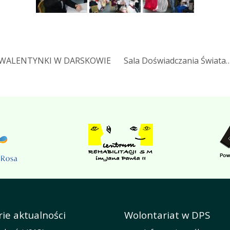
 WALENTYNKI W DARSKOWIE
Sala Doświadczania Świata…
ie aktualności
Wolontariat w DPS