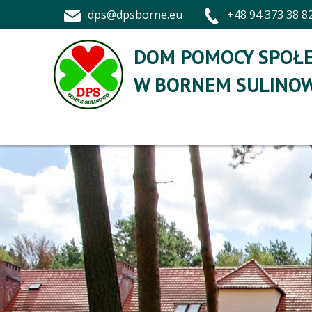
dps@dpsborne.eu
+48 94 373 38 8
DOM POMOCY SPOŁE
W BORNEM SULINOW