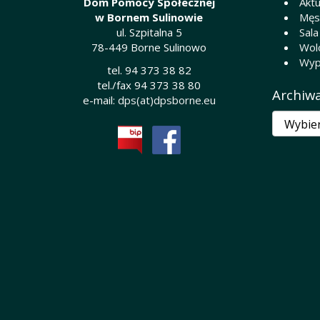
Dom Pomocy Społecznej
Aktu
w Bornem Sulinowie
Męsk
ul. Szpitalna 5
Sala
78-449 Borne Sulinowo
Wol
Wyp
tel. 94 373 38 82
tel./fax 94 373 38 80
Archiw
e-mail:
dps(at)dpsborne.eu
Archiwa