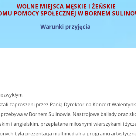
WOLNE MIEJSCA MĘSKIE I ŻEŃSKIE
OMU POMOCY SPOŁECZNEJ W BORNEM SULINO
Warunki przyjęcia
iezwykłym.
stali zaproszeni przez Panią Dyrektor na Koncert Walentyn
a przebywa w Bornem Sulinowie.
Nastrojowe ballady oraz sko
skim i angielskim, przeplatane miłosnymi wierszykami i życ
onych była prezentacja multimedialna programu artystycz