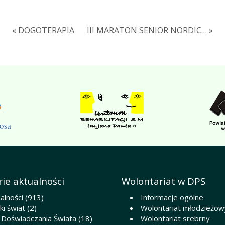
« DOGOTERAPIA
III MARATON SENIOR NORDIC… »
ie aktualności
Wolontariat w DPS
alności
(913)
Informacje ogólne
i świat
(2)
Wolontariat młodzieżow
 Doświadczania Świata
(18)
Wolontariat srebrny