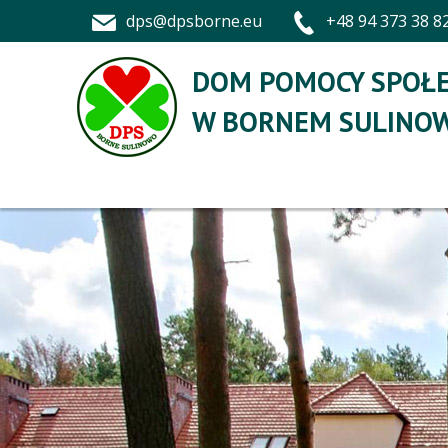
dps@dpsborne.eu
+48 94 373 38 8
DOM POMOCY SPOŁE
W BORNEM SULINOW