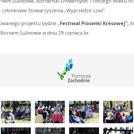
m Sulinowie, Borneński Uniwersytet Trzeciego Wieku or
 członkowie Stowarzyszenia „Wyprzedzić czas”.
owanego projektu będzie „
Festiwal Piosenki Kresowej”,
kt
Bornem Sulinowie w dniu 29 czerwca br.