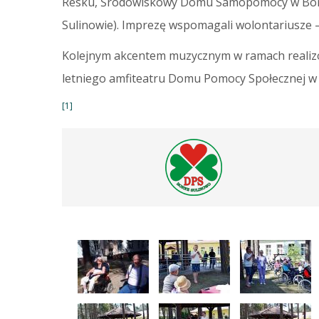
Resku, Środowiskowy Domu Samopomocy w Borne
Sulinowie). Imprezę wspomagali wolontariusze –
Kolejnym akcentem muzycznym w ramach realiz
letniego amfiteatru Domu Pomocy Społecznej w 
[1]