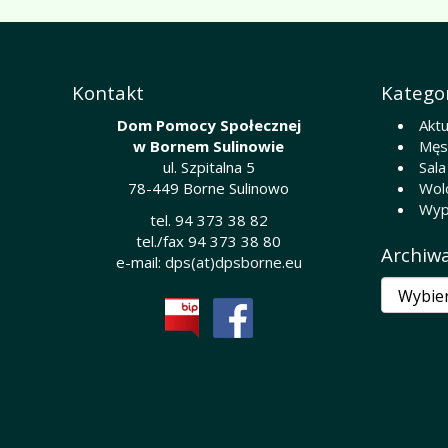
Kontakt
Kategor
Dom Pomocy Społecznej
Aktu
w Bornem Sulinowie
Męsk
ul. Szpitalna 5
Sala
78-449 Borne Sulinowo
Wol
Wyp
tel. 94 373 38 82
tel./fax 94 373 38 80
Archiw
e-mail:
dps(at)dpsborne.eu
Archiwa