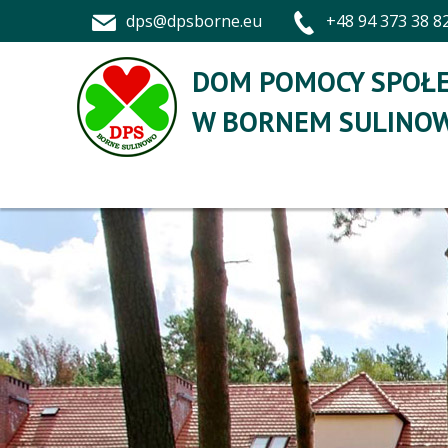
dps@dpsborne.eu
+48 94 373 38 8
DOM POMOCY SPOŁE
W BORNEM SULINOW