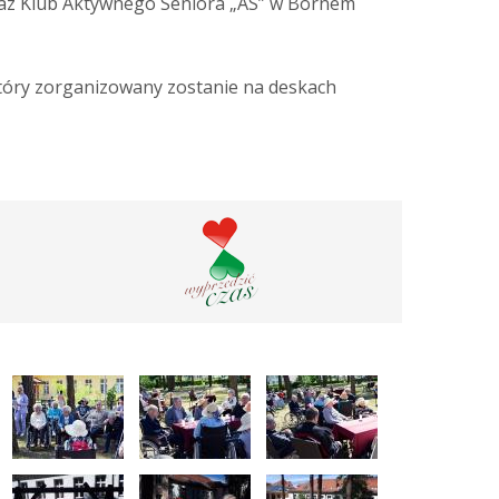
az Klub Aktywnego Seniora „AS” w Bornem
óry zorganizowany zostanie na deskach