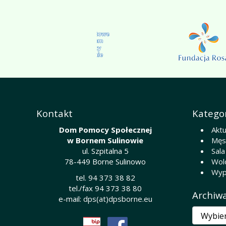
Kontakt
Kategor
Dom Pomocy Społecznej
Aktu
w Bornem Sulinowie
Męsk
ul. Szpitalna 5
Sala
78-449 Borne Sulinowo
Wol
Wyp
tel. 94 373 38 82
tel./fax 94 373 38 80
Archiw
e-mail:
dps(at)dpsborne.eu
Archiwa