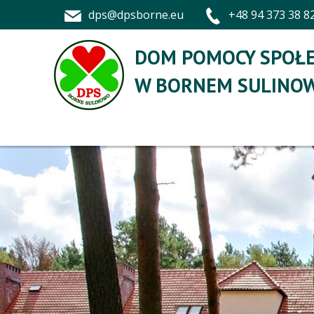
dps@dpsborne.eu
+48 94 373 38 8
DOM POMOCY SPOŁE
W BORNEM SULINOW