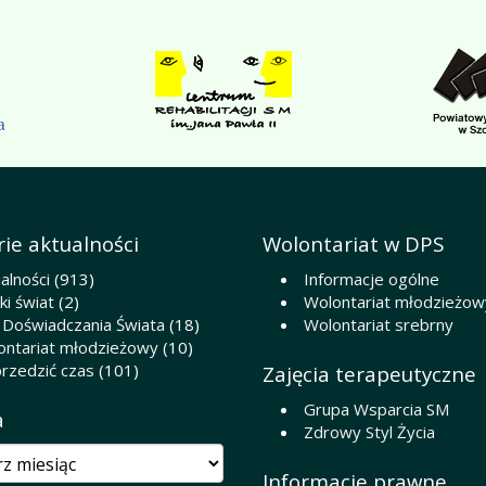
ie aktualności
Wolontariat w DPS
alności
(913)
Informacje ogólne
i świat
(2)
Wolontariat młodzieżow
 Doświadczania Świata
(18)
Wolontariat srebrny
ontariat młodzieżowy
(10)
rzedzić czas
(101)
Zajęcia terapeutyczne
Grupa Wsparcia SM
a
Zdrowy Styl Życia
Informacje prawne