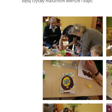
będą czytały maluchom wiersze i bajki.