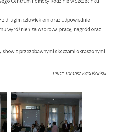
towego Centrum Pomocy Rodzinie w Szczecinku
y z drugim człowiekiem oraz odpowiednie
omu wyróżnień za wzorową pracę, nagród oraz
owy show z przezabawnymi skeczami okraszonymi
Tekst: Tomasz Kapuściński