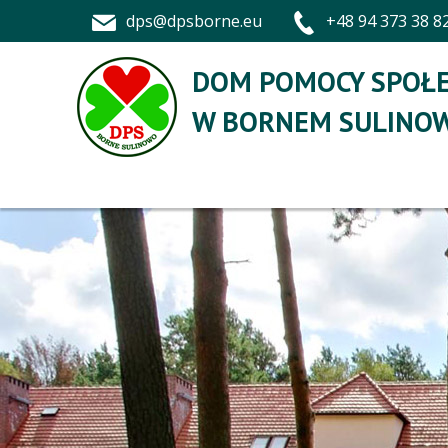
dps@dpsborne.eu
+48 94 373 38 8
DOM POMOCY SPOŁE
W BORNEM SULINOW