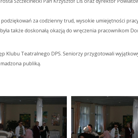
arosta Szczecinecki Pan Krzysztof Lis oraz dyrektor Powia
 podziękowań za codzienny trud, wysokie umiejętności prac
ć była także doskonałą okazją do wręczenia pracownikom D
tęp Klubu Teatralnego DPS. Seniorzy przygotowali wyjątk
omadzona publiką.