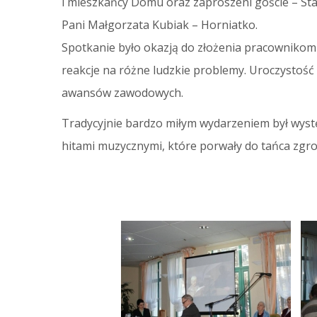
i mieszkańcy Domu oraz zaproszeni goście – St
Pani Małgorzata Kubiak – Horniatko.
Spotkanie było okazją do złożenia pracownikom
reakcje na różne ludzkie problemy. Uroczystoś
awansów zawodowych.
Tradycyjnie bardzo miłym wydarzeniem był wys
hitami muzycznymi, które porwały do tańca zgr